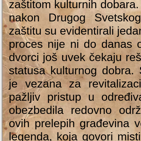
zaštitom kulturnih dobara
nakon Drugog Svetskog 
zaštitu su evidentirali jeda
proces nije ni do danas 
dvorci još uvek čekaju reše
statusa kulturnog dobra.
je vezana za revitaliza
pažljiv pristup u određi
obezbedila redovno odr
ovih prelepih građevina 
legenda, koja govori mist