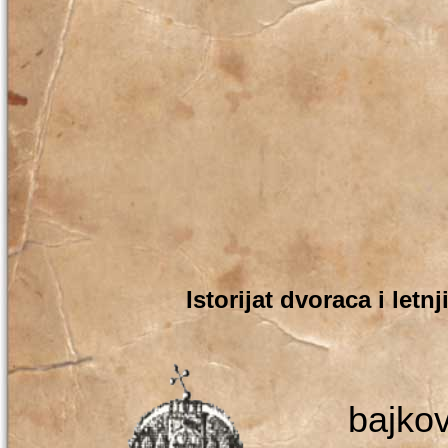
Istorijat dvoraca i let
Prič
bajk