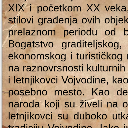
XIX i početkom XX veka
stilovi građenja ovih objeka
prelaznom periodu od b
Bogatstvo graditeljskog, 
ekonomskog i turističkog
na raznovrsnosti kulturni
i letnjikovci Vojvodine, kao
posebno mesto. Kao deo 
naroda koji su živeli na 
letnjikovci su duboko utka
tradiciju Vojvodine. Iako 