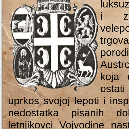
luksu
i za
velep
trgo
por
Austr
koja 
ostat
uprkos svojoj lepoti i ins
nedostatka pisanih do
letnjikovci Vojvodine nas