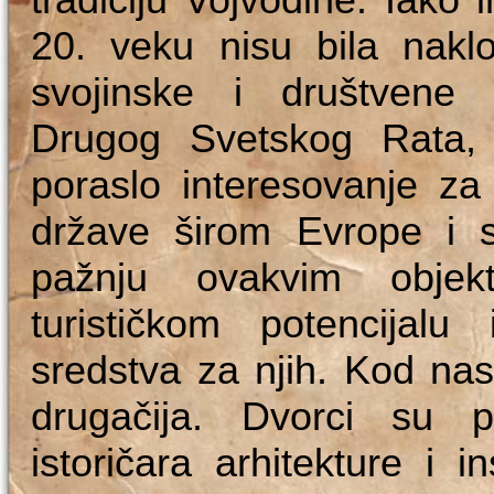
20. veku nisu bila naklo
svojinske i društvene 
Drugog Svetskog Rata, 
poraslo interesovanje za
države širom Evrope i s
pažnju ovakvim objek
turističkom potencijalu
sredstva za njih. Kod nas
drugačija. Dvorci su p
istoričara arhitekture i i